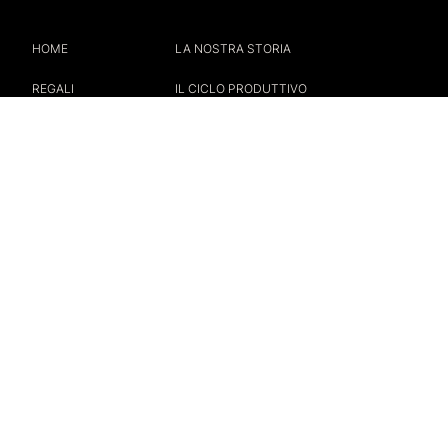
HOME
LA NOSTRA STORIA
REGALI
IL CICLO PRODUTTIVO
PACK SALSE
CONTATTI
TERMINI E CONDIZIONI
SPEDIZIONI
©2022 FRANTOIO CAVALLI
+39 3459291241
VIA CASA DEL MEDICO N° 10,
03027 RIPI (FR) – ITALIA
P. IVA 02794600607
CREDITS