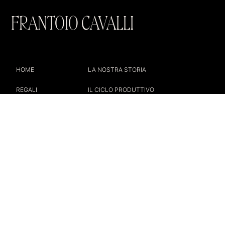
FRANTOIO CAVALLI
HOME
LA NOSTRA STORIA
REGALI
IL CICLO PRODUTTIVO
PACK SALSE
CONTATTI
TERMINI E CONDIZIONI
SPEDIZIONI
©2022 FRANTOIO CAVALLI
+39 3459291241